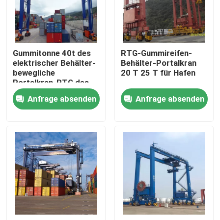
Fabrik Tour
Gummitonne 40t des
RTG-Gummireifen-
Qualitätskontrolle
elektrischer Behälter-
Behälter-Portalkran
bewegliche
20 T 25 T für Hafen
Portalkran-RTG des
Kontakt
reifen-30 für Hafen
Anfrage absenden
Anfrage absenden
Laufkran
Doppelter Träger-Laufkran
Einträger-Laufkran
Doppelter Träger-Portalkran