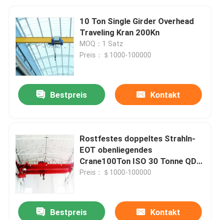
10 Ton Single Girder Overhead
Traveling Kran 200Kn
MOQ：1 Satz
Preis：＄1000-100000
Bestpreis
Kontakt
Rostfestes doppeltes Strahln-
EOT obenliegendes
Crane100Ton ISO 30 Tonne QD-
Art
Preis：＄1000-100000
Bestpreis
Kontakt