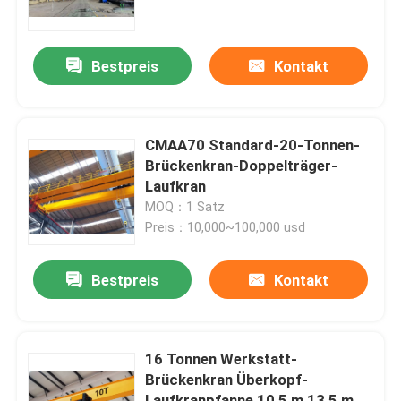
Fabrik Tour
Bestpreis
Kontakt
Qualitätskontrolle
CMAA70 Standard-20-Tonnen-
Kontakt
Brückenkran-Doppelträger-
Laufkran
MOQ：1 Satz
Laufkran
Preis：10,000~100,000 usd
Doppelter Träger-Laufkran
Bestpreis
Kontakt
Einträger-Laufkran
16 Tonnen Werkstatt-
Brückenkran Überkopf-
Doppelter Träger-Portalkran
Laufkranpfanne 10,5 m 13,5 m