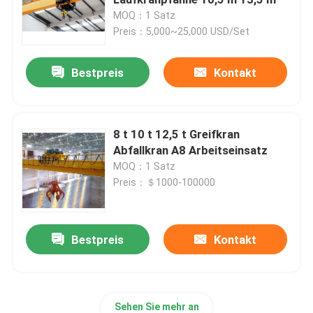
MOQ：1 Satz
Preis：5,000~25,000 USD/Set
Einzelner Träger-Portalkran
Bestpreis
Kontakt
Behälter-Portalkran
Hafen-Portalkran
8 t 10 t 12,5 t Greifkran
Abfallkran A8 Arbeitseinsatz
MOQ：1 Satz
GummireifenPortalkran
Preis：＄1000-100000
Stahlwerk-Kran
Bestpreis
Kontakt
Schiffsdeckkran
Polarer Kernkran
Sehen Sie mehr an