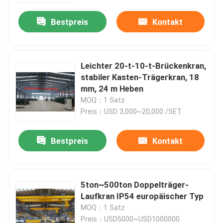
Bestpreis
Kontakt
Leichter 20-t-10-t-Brückenkran,
stabiler Kasten-Trägerkran, 18
mm, 24 m Heben
MOQ：1 Satz
Preis：USD 3,000~20,000 /SET
Bestpreis
Kontakt
Startseite
5ton~500ton Doppelträger-
Produkte
Laufkran IP54 europäischer Typ
MOQ：1 Satz
Über uns
Preis：USD5000~USD1000000