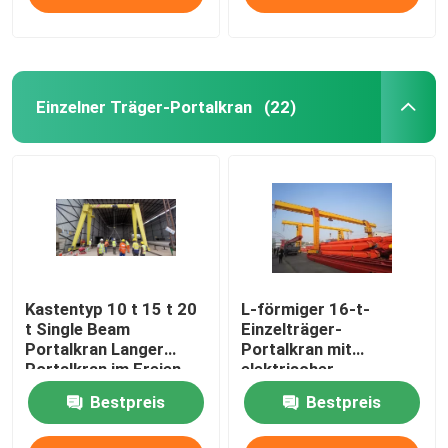
Einzelner Träger-Portalkran
(22)
Kastentyp 10 t 15 t 20
L-förmiger 16-t-
t Single Beam
Einzelträger-
Portalkran Langer
Portalkran mit
Portalkran im Freien
elektrischer
Hebemaschine, 6 m, 9
Bestpreis
Bestpreis
m Hubhöhe