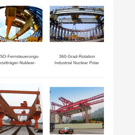
ISO-Fernsteuerungs-
360-Grad-Rotation
nzelträger-Nuklear-
Industrial Nuclear Polar
kran 1 Jahr Garantie
Crane Overhead
Einfache Wartung
TPREIS
BESTPREIS