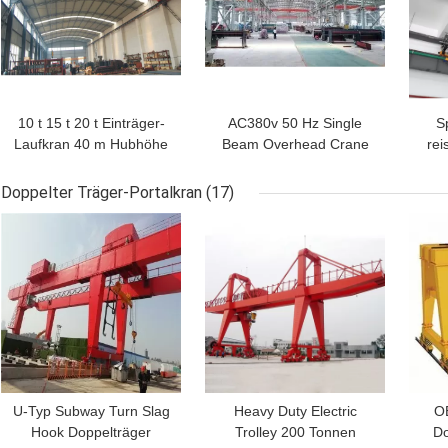
10 t 15 t 20 t Einträger-
AC380v 50 Hz Single
S
Laufkran 40 m Hubhöhe
Beam Overhead Crane
rei
A4 3-Tonnen-
15 
Brückenkran
Doppelter Träger-Portalkran
(17)
BESTPREIS
BESTPREIS
BES
U-Typ Subway Turn Slag
Heavy Duty Electric
O
Hook Doppelträger
Trolley 200 Tonnen
Do