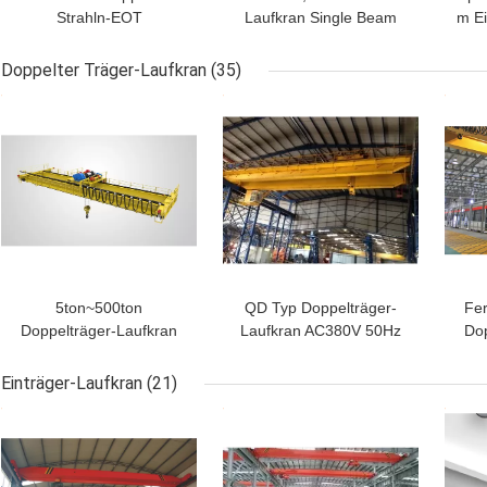
Strahln-EOT
Laufkran Single Beam
m Ei
obenliegendes
Bridge Crane 400v 50hz
Exp
Crane100Ton ISO 30
3phrase
Doppelter Träger-Laufkran
(35)
Tonne QD-Art
BESTPREIS
BESTPREIS
BES
5ton~500ton
QD Typ Doppelträger-
Fe
Doppelträger-Laufkran
Laufkran AC380V 50Hz
Dop
mit Trolley-Anheben
Hohe Arbeitsleistung
7,
Einträger-Laufkran
(21)
BESTPREIS
BESTPREIS
BES