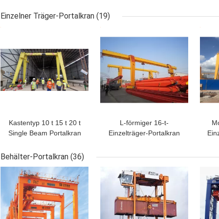
Portalkran 75t M6
Portalkran Mobiler
Outdoor
Portalkran 30M Heben
Po
Einzelner Träger-Portalkran
(19)
BESTPREIS
BESTPREIS
BES
Kastentyp 10 t 15 t 20 t
L-förmiger 16-t-
Mo
Single Beam Portalkran
Einzelträger-Portalkran
Ein
Langer Portalkran im
mit elektrischer
S
Freien
Hebemaschine, 6 m, 9 m
Behälter-Portalkran
(36)
Hubhöhe
BESTPREIS
BESTPREIS
BES