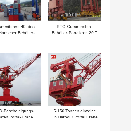
mmitonne 40t des
RTG-Gummireifen-
ektrischer Behälter-
Behälter-Portalkran 20 T
egliche Portalkran-
25 T für Hafen
G des reifen-30 für
Hafen
TPREIS
BESTPREIS
O-Bescheinigungs-
5-150 Tonnen einzelne
afen Portal-Crane
Jib Harbour Portal Crane
antry Luffing 20m-
In-Werft-und Port-A6
6m/Min Traveling