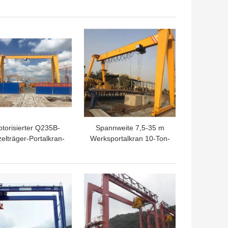
Kran 80 Tonnen
doppelter Träger-
rtalkran mit Haken
Portalkran AC380V 50Hz
TPREIS
BESTPREIS
torisierter Q235B-
Spannweite 7,5-35 m
zelträger-Portalkran-
Werksportalkran 10-Ton-
chienenbetrieb im
Portalkran
Freien 10T 20T
TPREIS
BESTPREIS