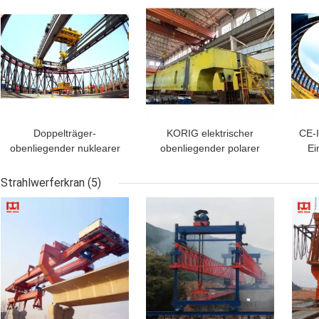
Doppelträger-
KORIG elektrischer
CE-
obenliegender nuklearer
obenliegender polarer
Ei
Polarkran-Kreis-Kran
KernCrane Use
Pol
115t~360t PLC-
Schneider Electrical
Strahlwerferkran
(5)
Steuerung
Parts
BESTPREIS
BESTPREIS
BES