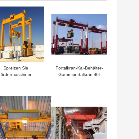
Speed
TPREIS
BESTPREIS
Spreizen Sie
Portalkran-Kai-Behälter-
ördermaschinen-
Gummiportalkran 40t
ummireifen-Bock
RTG ermüdeter
ne Mobile Container
rane 35 Tonne 41
TPREIS
BESTPREIS
Tonne