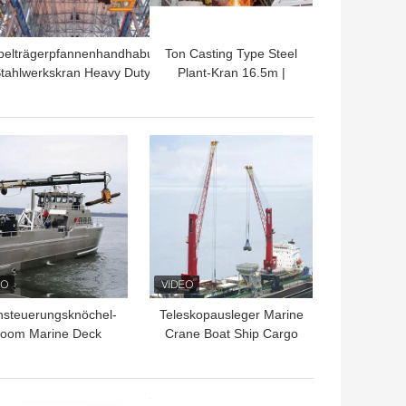
pelträgerpfannenhandhabung
Ton Casting Type Steel
tahlwerkskran Heavy Duty
Plant-Kran 16.5m |
10~20m Heben
34.5m Spanne der
Hitzebeständigkeits-16
TPREIS
BESTPREIS
nsteuerungsknöchel-
Teleskopausleger Marine
oom Marine Deck
Crane Boat Ship Cargo
Crane 20 - 50 Ton
Hydraulic 0,5 | 20 Tonne
Customized
TPREIS
BESTPREIS