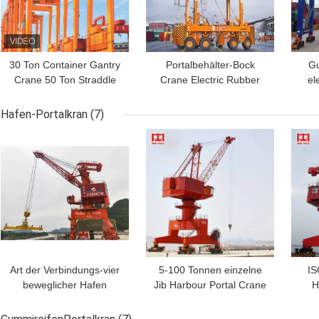
30 Ton Container Gantry
Portalbehälter-Bock
Gu
Crane 50 Ton Straddle
Crane Electric Rubber
el
Carrier 40t RTG Crane
Tyre A6 A7 10t 15t
bew
Rubber Tyre
RT
Hafen-Portalkran
(7)
BESTPREIS
BESTPREIS
BES
Art der Verbindungs-vier
5-100 Tonnen einzelne
IS
beweglicher Hafen
Jib Harbour Portal Crane
H
Portal-Jib Crane 10t -
In-Werft-und Port-A6
G
Boom 25t 45m
2