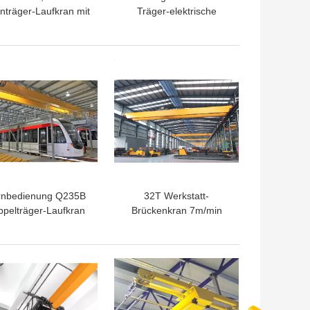
nträger-Laufkran mit
Träger-elektrische
losionsschutz Q235B
Laufkräne 380v 1ton bis
20ton
TPREIS
BESTPREIS
rnbedienung Q235B
32T Werkstatt-
pelträger-Laufkran
Brückenkran 7m/min
5-35 m Spannweite
Elektro-Hebezeug
Doppelträger-Laufkran
TPREIS
BESTPREIS