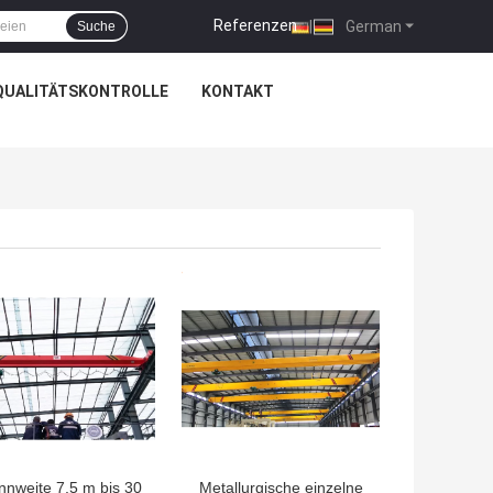
Referenzen
|
German
Suche
QUALITÄTSKONTROLLE
KONTAKT
TPREIS
BESTPREIS
nnweite 7,5 m bis 30
Metallurgische einzelne