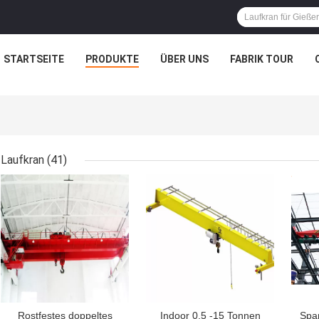
STARTSEITE
PRODUKTE
ÜBER UNS
FABRIK TOUR
Laufkran
(41)
BESTPREIS
BESTPREIS
BES
Rostfestes doppeltes
Indoor 0,5 -15 Tonnen
Spa