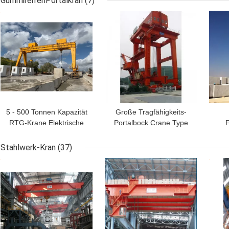
GummireifenPortalkran
(7)
BESTPREIS
BESTPREIS
BES
5 - 500 Tonnen Kapazität
Große Tragfähigkeits-
RTG-Krane Elektrische
Portalbock Crane Type
F
Doppelträger Gummi-
Gate mit der
G
Reifen Gantry-Kran
Hebemaschine 630 KN
Cra
Stahlwerk-Kran
(37)
langsam
C
BESTPREIS
BESTPREIS
BES