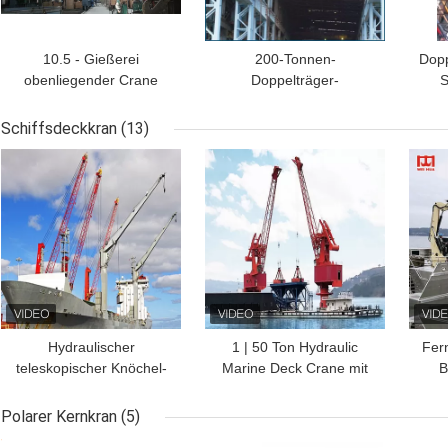
10.5 - Gießerei
200-Tonnen-
Dop
obenliegender Crane
Doppelträger-
S
Double Beam Cabin
Stahlwerkpfannenkran
Control 31.5m Spannen-
Gießpfannenkran
Schiffsdeckkran
(13)
QDY
BESTPREIS
BESTPREIS
BES
Hydraulischer
1 | 50 Ton Hydraulic
Fer
teleskopischer Knöchel-
Marine Deck Crane mit
B
Boom Marine Crane
BV 360° Herumdrehen
Boat Deck Crane 0,5 | 80
Polarer Kernkran
(5)
Tonne
BESTPREIS
BESTPREIS
BES