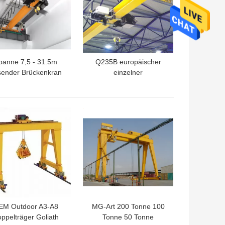
panne 7,5 - 31.5m
Q235B europäischer
sender Brückenkran
einzelner
Ton Overhead Crane
Einschienenbahn-
IP54
Brückenkran des
Balkenbrücke-
TPREIS
BESTPREIS
Brückenkran-24m
EM Outdoor A3-A8
MG-Art 200 Tonne 100
ppelträger Goliath
Tonne 50 Tonne