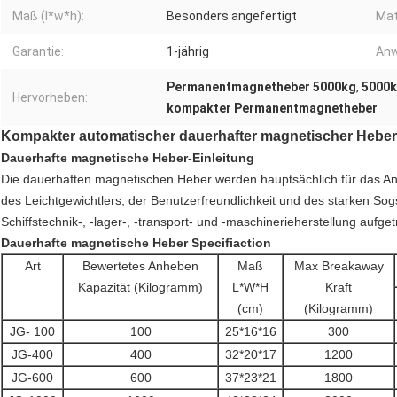
Maß (l*w*h):
Besonders angefertigt
Mat
Garantie:
1-jährig
Anw
Permanentmagnetheber 5000kg
,
5000k
Hervorheben:
kompakter Permanentmagnetheber
Kompakter automatischer dauerhafter magnetischer Heber 
Dauerhafte magnetische Heber-Einleitung
Die dauerhaften magnetischen Heber werden hauptsächlich für das An
des
Leichtgewichtlers, der Benutzerfreundlichkeit und des starken So
Schiffstechnik-, -lager-
, -transport- und -maschinerieherstellung aufge
Dauerhafte magnetische Heber Specifiaction
Art
Bewertetes Anheben
Maß
Max Breakaway
Kapazität (Kilogramm)
L*W*H
Kraft
(cm)
(Kilogramm)
JG- 100
100
25*16*16
300
JG-400
400
32*20*17
1200
JG-600
600
37*23*21
1800