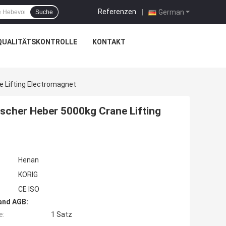
Referenzen
|
German
Suche
QUALITÄTSKONTROLLE
KONTAKT
 Lifting Electromagnet
scher Heber 5000kg Crane Lifting
Henan
KORIG
CE ISO
and AGB:
e:
1 Satz