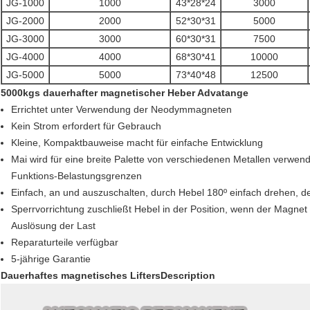
JG-1000
1000
43*28*24
3000
JG-2000
2000
52*30*31
5000
JG-3000
3000
60*30*31
7500
JG-4000
4000
68*30*41
10000
JG-5000
5000
73*40*48
12500
5000kgs dauerhafter magnetischer Heber Advatange
Errichtet unter Verwendung der Neodymmagneten
Kein Strom erfordert für Gebrauch
Kleine, Kompaktbauweise macht für einfache Entwicklung
Mai wird für eine breite Palette von verschiedenen Metallen verwen
Funktions-Belastungsgrenzen
Einfach, an und auszuschalten, durch Hebel 180º einfach drehen, d
Sperrvorrichtung zuschließt Hebel in der Position, wenn der Magnet 
Auslösung der Last
Reparaturteile verfügbar
5-jährige Garantie
Dauerhaftes magnetisches LiftersDescription