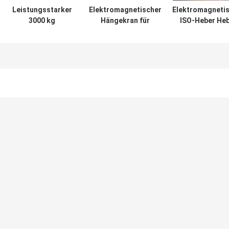
Leistungsstarker
Elektromagnetischer
Elektromagneti
3000 kg
Hängekran für
ISO-Heber He
elektromagnetischer
Stahlwerke mit hoher
Elektromagnet 
Heber für
Effizienz
die
Gussbarren-
Bündelhandhab
Maschinenchip
von
Bewehrungsstä
NA
Einträger-Laufkran
rage
Werkstatt-Lager-einzelner Träger-
euerung
Laufkran 3 - 32Tons AC380V
rane With
5ton 10ton 15ton 16ton Einträger-Eot-
-31.5m
Kran mit internationalem Zertifikat
Elektrozug Einträgerlaufkran A5 DIN FEM
n 20 t 25 t
Standard