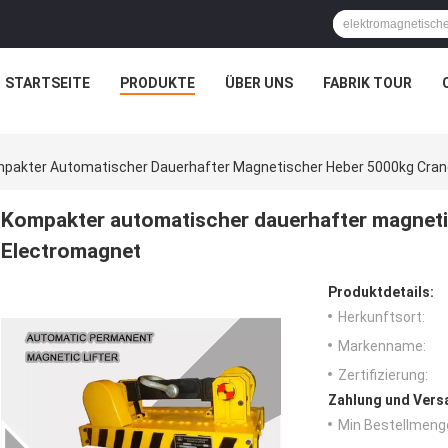
STARTSEITE
PRODUKTE
ÜBER UNS
FABRIK TOUR
pakter Automatischer Dauerhafter Magnetischer Heber 5000kg Crane
Kompakter automatischer dauerhafter magneti
Electromagnet
Produktdetails:
Herkunftsort:
Markenname:
Zertifizierung:
Zahlung und Vers
Min Bestellmeng