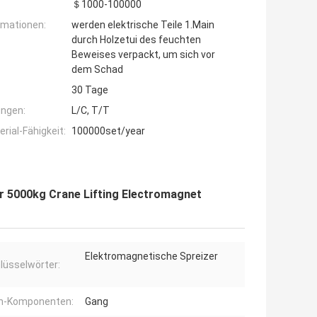
＄1000-100000
rmationen:
werden elektrische Teile 1.Main
durch Holzetui des feuchten
Beweises verpackt, um sich vor
dem Schad
30 Tage
ngen:
L/C, T/T
ial-Fähigkeit:
100000set/year
 5000kg Crane Lifting Electromagnet
Elektromagnetische Spreizer
lüsselwörter:
n-Komponenten:
Gang