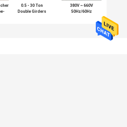
scher
0.5 - 30 Ton
380V ~ 660V
be-
Double Girders
50Hz/60Hz
für
Hanging
Feuchtigkeitsdichtes
Electromagnetic
Elektromagnetisches
ung
Strahl für Kran
Hebegerät
Schrottheben
ben
CHRICHT HINTERLASSEN