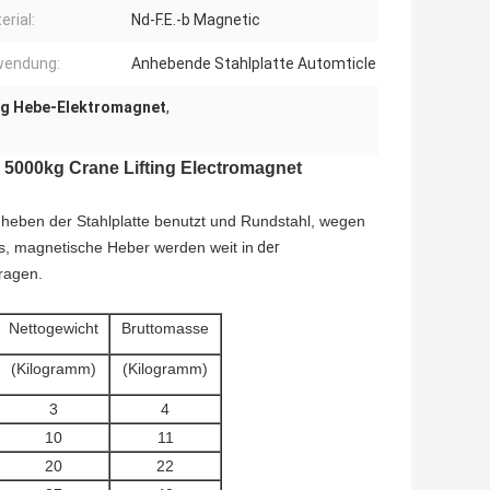
erial:
Nd-F.E.-b Magnetic
endung:
Anhebende Stahlplatte Automticle
g Hebe-Elektromagnet
,
5000kg Crane Lifting Electromagnet
heben der Stahlplatte benutzt und Rundstahl, wegen
gs, magnetische Heber werden weit in
der
tragen.
Nettogewicht
Bruttomasse
(Kilogramm)
(Kilogramm)
3
4
10
11
20
22